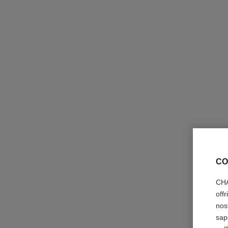
CO
CHA
off
nos
sap