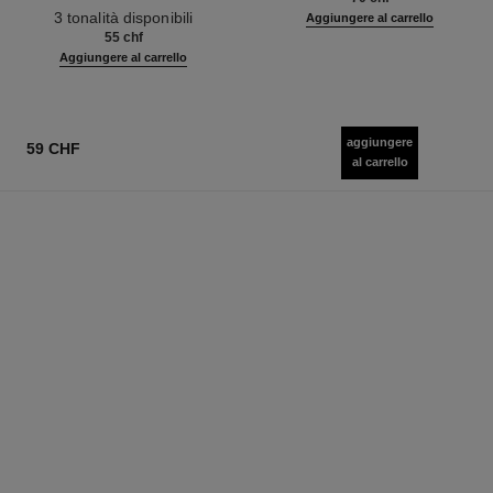
Ref. 190010
Definizione
3 tonalità disponibili
Aggiungere al carrello
55 chf
Aggiungere al carrello
aggiungere
59 CHF
al carrello