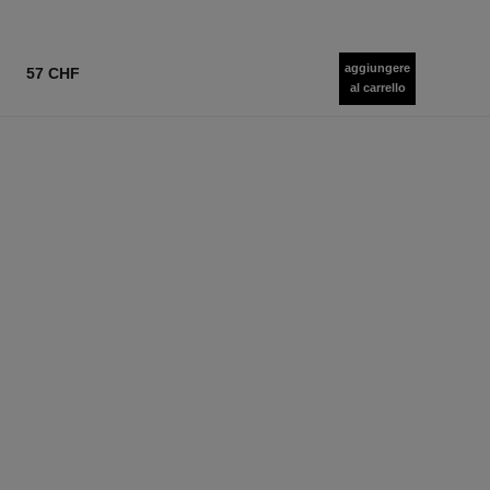
aggiungere
57 CHF
al carrello