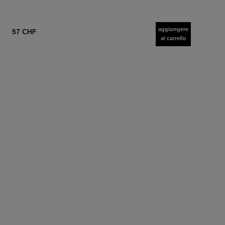
aggiungere
57 CHF
al carrello