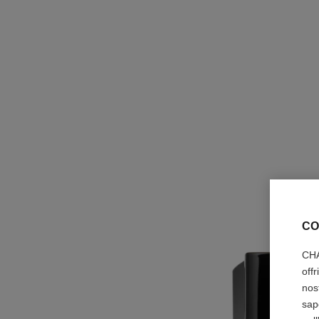
CO
CHA
off
nos
sap