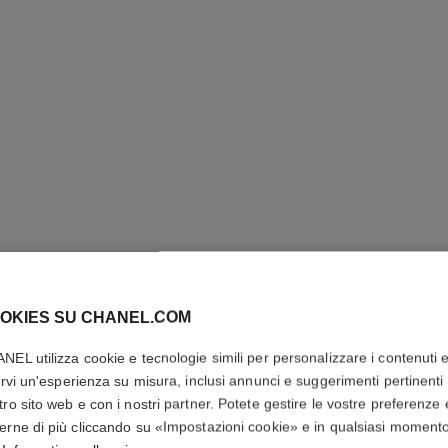
OKIES SU CHANEL.COM
ROUGE A
NEL utilizza cookie e tecnologie simili per personalizzare i contenuti 
Il Rossetto Fluido
rirvi un'esperienza su misura, inclusi annunci e suggerimenti pertinenti 
Più dettagli
tro sito web e con i nostri partner. Potete gestire le vostre preferenze 
erne di più cliccando su «Impostazioni cookie» e in qualsiasi moment
Ref. 165080