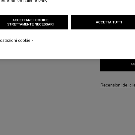
'
Informativa sulla privacy
.
59 CHF
ACCETTARE I COOKIE
ACCETTA TUTTI
STRETTAMENTE NECESSARI
18 TONALITÀ DISPO
ostazioni cookie
80 - TIMELES
AG
Recensioni dei cli