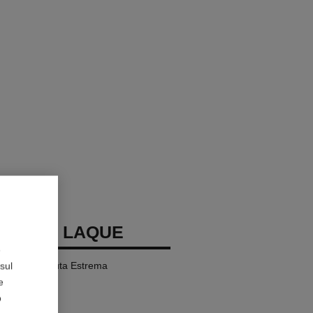
LLURE LAQUE
e
 Brillante Tenuta Estrema
sul
e
o