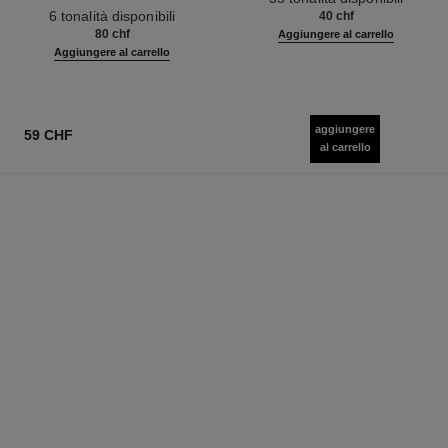
Ref. 158810
Pelle Nuda. Risultato Radioso e
6 tonalità disponibili
40 chf
Naturale
80 chf
Aggiungere al carrello
Aggiungere al carrello
aggiungere
59 CHF
al carrello