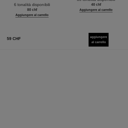
Ref. 158810
Pelle Nuda. Risultato Radioso e
6 tonalità disponibili
40 chf
Naturale
80 chf
Aggiungere al carrello
Aggiungere al carrello
aggiungere
59 CHF
al carrello