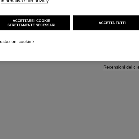
'
Informativa sulla privacy
.
Più dettagli
Ref. 158260
ACCETTARE I COOKIE
ACCETTA TUTTI
STRETTAMENTE NECESSARI
40 CHF
ostazioni cookie
AG
Recensioni dei cli