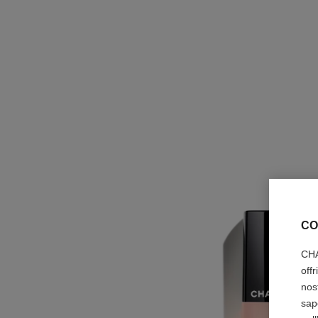
CO
CHA
off
nos
sap