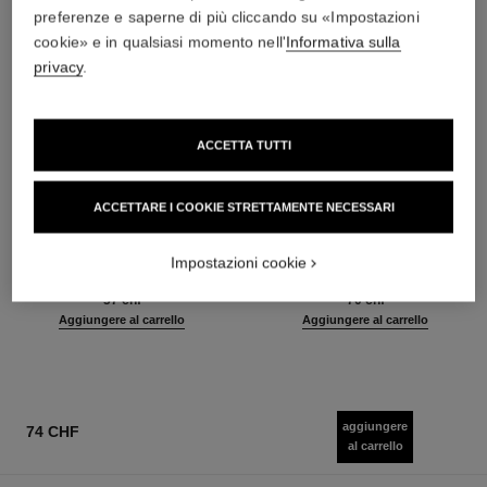
preferenze e saperne di più cliccando su «Impostazioni
cookie» e in qualsiasi momento nell'
Informativa sulla
privacy
.
ACCETTA TUTTI
ACCETTARE I COOKIE STRETTAMENTE NECESSARI
baume essentiel
joues contraste intense
Stick Luminoso Multiuso
Fard in Polvere Cremoso
Impostazioni cookie
Ref. 169060
Ref. 168242
8 tonalità disponibili
5 tonalità disponibili
57 chf
70 chf
Aggiungere al carrello
Aggiungere al carrello
aggiungere
74 CHF
al carrello