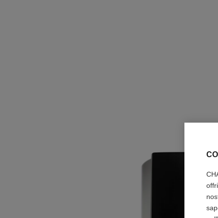
CO
CHA
off
nos
sap