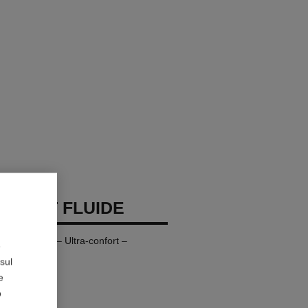
 TEINT FLUIDE
lunga Tenuta – Ultra-confort –
e
bile
sul
e
o