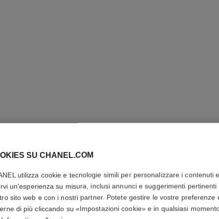
ULTRA LE
OKIES SU CHANEL.COM
Fondotinta Fluido
NEL utilizza cookie e tecnologie simili per personalizzare i contenuti 
Risultato Impecca
rirvi un'esperienza su misura, inclusi annunci e suggerimenti pertinenti 
Più dettagli
tro sito web e con i nostri partner. Potete gestire le vostre preferenze 
Ref. 146326
erne di più cliccando su «Impostazioni cookie» e in qualsiasi moment