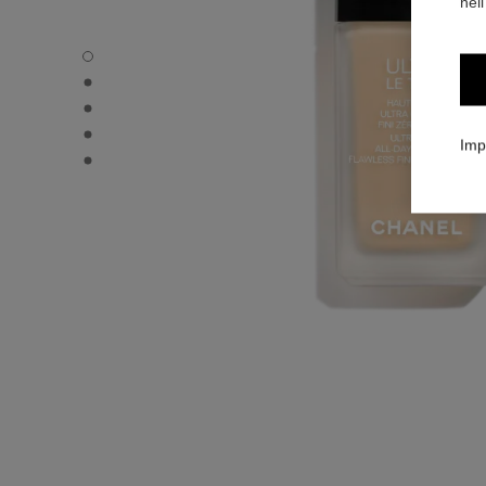
nell
ULTRA LE TEINT FLUIDE - Immagine predefinita
ULTRA LE TEINT FLUIDE - Vista alternativa 1
ULTRA LE TEINT FLUIDE - Immagine basic texture
ULTRA LE TEINT FLUIDE - product.packShot.APPLICATI
Imp
ULTRA LE TEINT FLUIDE - product.packShot.APPLICATI