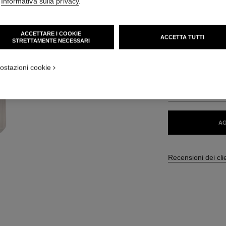
'
Informativa sulla privacy
.
74 CHF
ACCETTARE I COOKIE
ACCETTA TUTTI
STRETTAMENTE NECESSARI
30 TONALITÀ DISPO
ON_VISUAL_1
BD21
ostazioni cookie
ON_VISUAL_2
TROVARE LA TON
AG
Recensioni dei cli