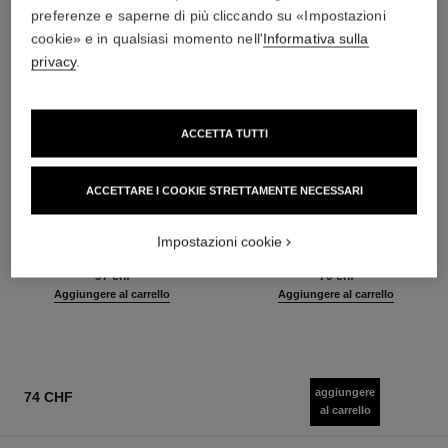
preferenze e saperne di più cliccando su «Impostazioni
cookie» e in qualsiasi momento nell'
Informativa sulla
privacy
.
ACCETTA TUTTI
ACCETTARE I COOKIE STRETTAMENTE NECESSARI
baume essentiel
joues contraste intense
Stick Luminoso Multiuso
Fard in Polvere Cremoso
Impostazioni cookie
Ref. 169060
Ref. 168242
8 tonalità disponibili
5 tonalità disponibili
57 chf
70 chf
Aggiungere al carrello
Aggiungere al carrello
aggiungere
74 CHF
al carrello