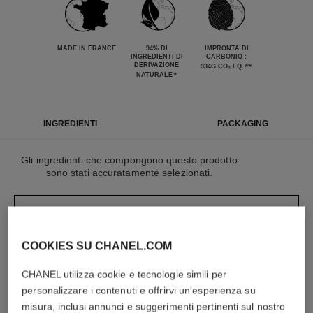
MADE IN FRANCE
94% DI
IMPRONTA DI
INGREDIENTI DI
CARBONIO :
DERIVAZIONE
**
934G.CO₂ EQ.
*
NATURALE
INGREDIENTI
PACKAGING
Gli ingredienti che compongono questo prodotto
sono stati accuratamente selezionati.
PER SAPERNE DI PIÙ
COOKIES SU CHANEL.COM
Gli elementi che compongono questa confezione
CHANEL utilizza cookie e tecnologie simili per
sono stati progettati con cura.
personalizzare i contenuti e offrirvi un'esperienza su
misura, inclusi annunci e suggerimenti pertinenti sul nostro