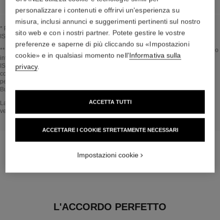
personalizzare i contenuti e offrirvi un'esperienza su
misura, inclusi annunci e suggerimenti pertinenti sul nostro
* Proporzione di ingredienti e derivati naturali calcolata in conformità alla norma
sito web e con i nostri partner. Potete gestire le vostre
ISO 16128.
preferenze e saperne di più cliccando su «Impostazioni
Tornare al video↩
** Stima calcolata nell’Aprile 2021 usando il metodo pubblicato dall’IPCC (Gruppo
cookie» e in qualsiasi momento nell'
Informativa sulla
intergovernativo sul cambiamento climatico) nel 2013 e in conformità alla norma
ISO 14067. Ambito di analisi: fabbricazione degli ingredienti cosmetici e dei
privacy
.
componenti dell'imballaggio, produzione, distribuzione, utilizzo del prodotto (se
pertinente al prodotto) e fine vita dell'imballaggio. Metodologia verificata da
Bureau Veritas.
ACCETTA TUTTI
Tornare al video↩
La sezione NEL CUORE DEL PRODOTTO si basa su informazioni raccolte e
verificate a aprile 2021.
ACCETTARE I COOKIE STRETTAMENTE NECESSARI
Impostazioni cookie
L'ACCORDO PERFETTO