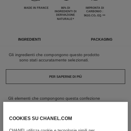
MADE IN FRANCE
86% DI
IMPRONTA DI
INGREDIENTI DI
CARBONIO :
DERIVAZIONE
**
961G.CO₂ EQ.
*
NATURALE
INGREDIENTI
PACKAGING
Gli ingredienti che compongono questo prodotto
sono stati accuratamente selezionati.
PER SAPERNE DI PIÙ
Gli elementi che compongono questa confezione
sono stati progettati con cura.
COOKIES SU CHANEL.COM
PER SAPERNE DI PIÙ
CHANEL utilizza cookie e tecnologie simili per