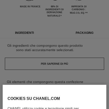
MADE IN FRANCE
88% DI
IMPRONTA DI
INGREDIENTI DI
CARBONIO :
DERIVAZIONE
**
961G.CO₂ EQ.
*
NATURALE
INGREDIENTI
PACKAGING
Gli ingredienti che compongono questo prodotto
sono stati accuratamente selezionati.
PER SAPERNE DI PIÙ
Gli elementi che compongono questa confezione
sono stati progettati con cura.
COOKIES SU CHANEL.COM
PER SAPERNE DI PIÙ
CHANEL utilizza cookie e tecnologie simili per