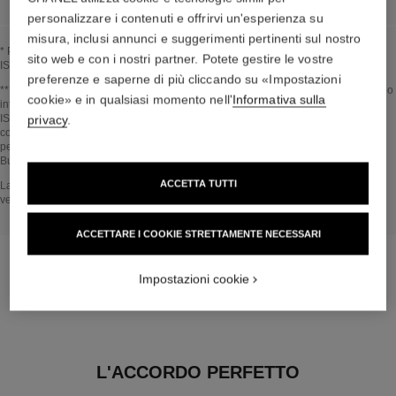
personalizzare i contenuti e offrirvi un'esperienza su
misura, inclusi annunci e suggerimenti pertinenti sul nostro
* Proporzione di ingredienti e derivati naturali calcolata in conformità alla norma
sito web e con i nostri partner. Potete gestire le vostre
ISO 16128.
preferenze e saperne di più cliccando su «Impostazioni
Tornare al video↩
** Stima calcolata nell’Aprile 2021 usando il metodo pubblicato dall’IPCC (Gruppo
cookie» e in qualsiasi momento nell'
Informativa sulla
intergovernativo sul cambiamento climatico) nel 2013 e in conformità alla norma
ISO 14067. Ambito di analisi: fabbricazione degli ingredienti cosmetici e dei
privacy
.
componenti dell'imballaggio, produzione, distribuzione, utilizzo del prodotto (se
pertinente al prodotto) e fine vita dell'imballaggio. Metodologia verificata da
Bureau Veritas.
ACCETTA TUTTI
Tornare al video↩
La sezione NEL CUORE DEL PRODOTTO si basa su informazioni raccolte e
verificate a aprile 2021.
ACCETTARE I COOKIE STRETTAMENTE NECESSARI
Impostazioni cookie
L'ACCORDO PERFETTO