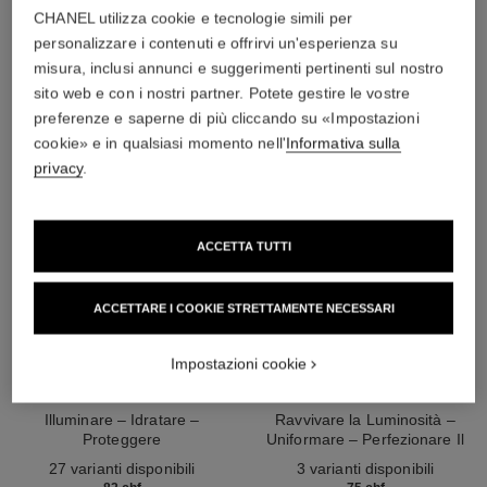
L'ACCORDO PERFETTO
CHANEL utilizza cookie e tecnologie simili per
personalizzare i contenuti e offrirvi un'esperienza su
misura, inclusi annunci e suggerimenti pertinenti sul nostro
sito web e con i nostri partner. Potete gestire le vostre
preferenze e saperne di più cliccando su «Impostazioni
cookie» e in qualsiasi momento nell'
Informativa sulla
privacy
.
ACCETTA TUTTI
ACCETTARE I COOKIE STRETTAMENTE NECESSARI
Impostazioni cookie
n°1 de chanel fondotinta
n°1 de chanel sublimatore del
rivitalizzante
colorito
Illuminare – Idratare –
Ravvivare la Luminosità –
Proteggere
Uniformare – Perfezionare Il
Ref. 145764
Ref. 145181
Colorito
27 varianti disponibili
3 varianti disponibili