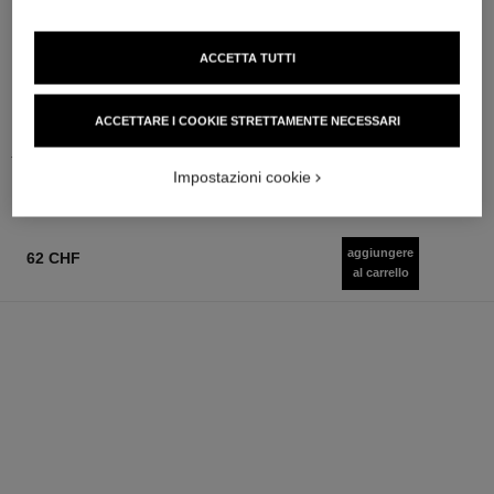
ultra le teint
poudre lumière
Fondotinta Compatto ad Alta
Cipria Illuminante
ACCETTA TUTTI
Perfezione. Lunga Tenuta.
Ref. 130410
3 tonalità disponibili
Ref. 172712
Massimo Confort
13 tonalità disponibili
76 chf
80 chf
Aggiungere al carrello
ACCETTARE I COOKIE STRETTAMENTE NECESSARI
TROVARE LA TONALITÀ
PERFETTA
Aggiungere al carrello
Impostazioni cookie
aggiungere
62 CHF
al carrello