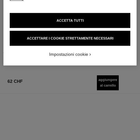
sublimage le correcteur yeux
chance eau fraîche
Trattamento Contorno Occhi
Eau de Parfum Vaporizzatore
ACCETTA TUTTI
D’eccezione: Corregge e
Ref. 136150
a partire da
Ref. 131882
Illumina
10 varianti disponibili
105 chf
ACCETTARE I COOKIE STRETTAMENTE NECESSARI
119 chf
Aggiungere al carrello
TROVARE LA TONALITÀ
PERFETTA
Impostazioni cookie
Aggiungere al carrello
aggiungere
62 CHF
al carrello