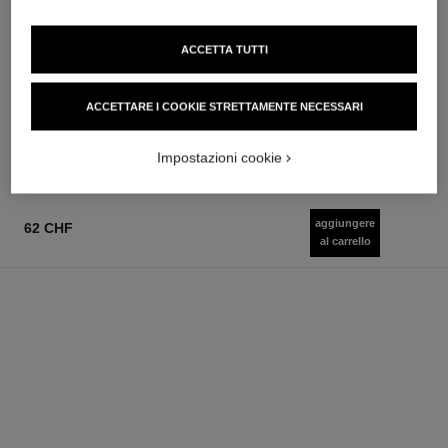
noir allure
stylo ombre et contour
ACCETTA TUTTI
Mascara All-in-one: Volume,
Stilo 3 in 1 Ombretto, Eyeliner
Lunghezza, Curvatura e
e Khôl
Ref. 190010
Definizione
Ref. 182208
ACCETTARE I COOKIE STRETTAMENTE NECESSARI
3 tonalità disponibili
9 tonalità disponibili
55 chf
48 chf
Aggiungere al carrello
Aggiungere al carrello
Impostazioni cookie
aggiungere
62 CHF
al carrello