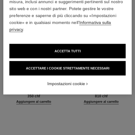
misura, inclusi annunci e suggerimenti pertinenti sul nostro
sito web e con i nostri partner. Potete gestire le vostre
preferenze e saperne di più cliccando su «Impostazioni
cookie» e in qualsiasi momento nell'
Informativa sulla
privacy
.
ACCETTA TUTTI
ACCETTARE I COOKIE STRETTAMENTE NECESSARI
sublimage le sérum yeux
sublimage l'extrait de nuit
Siero Occhi D’eccezione:
Concentrato Notte Riparatore
Impostazioni cookie
Rigenera e Illumina
d'Eccezione
Ref. 147960
Ref. 144870
350 chf
810 chf
Aggiungere al carrello
Aggiungere al carrello