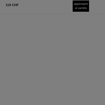
aggiungere
119 CHF
al carrello