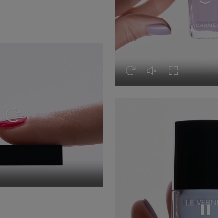
Ripr
Riprodurre nuovamente il vi
Rimettere l'audio al v
Attivare la mo
Riprodurre nuovamente il video
te il video
udio al video
re la modalità Schermo Intero
Ripr