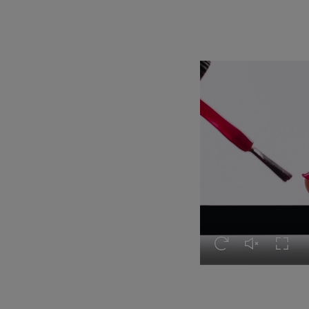
Riprodurre nuovamen
Rimettere l'a
Attiva