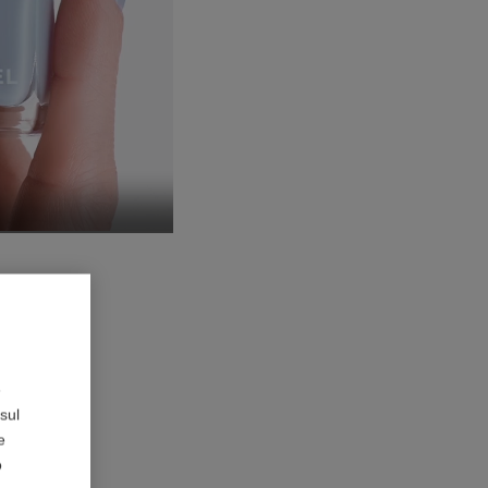
deo
ideo
dalità Schermo Intero
e
sul
e
o