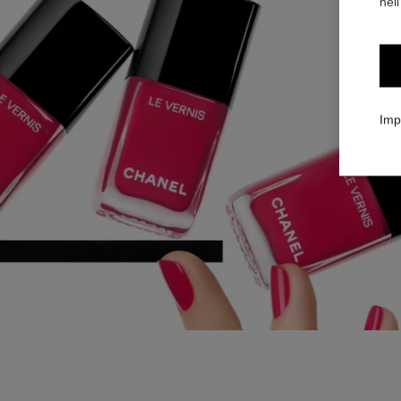
nell
Imp