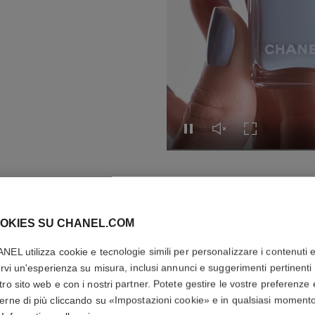
Riprodurre nuovamente il vi
Rimettere l'audio al v
Attivare la mo
FAR PROVARE
OKIES SU CHANEL.COM
NEL utilizza cookie e tecnologie simili per personalizzare i contenuti 
rirvi un'esperienza su misura, inclusi annunci e suggerimenti pertinenti 
tro sito web e con i nostri partner. Potete gestire le vostre preferenze 
erne di più cliccando su «Impostazioni cookie» e in qualsiasi moment