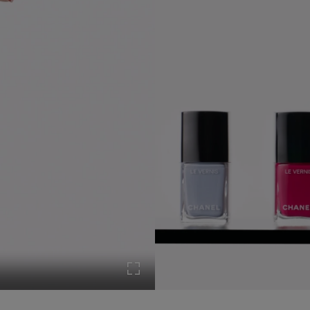
l video
Attivare la modalità Schermo Intero