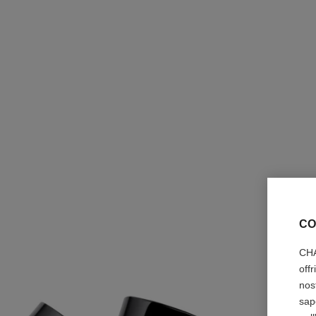
CO
CHA
off
nos
sap