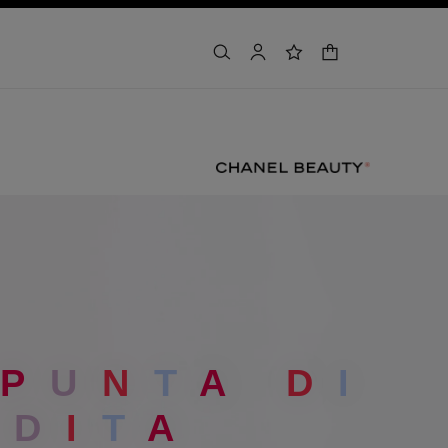
carrello
cercare
account
lista dei desideri
P
U
N
T
A
D
I
D
I
T
A