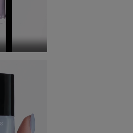
odurre nuovamente il video
deo
ideo
dalità Schermo Intero
odurre nuovamente il video