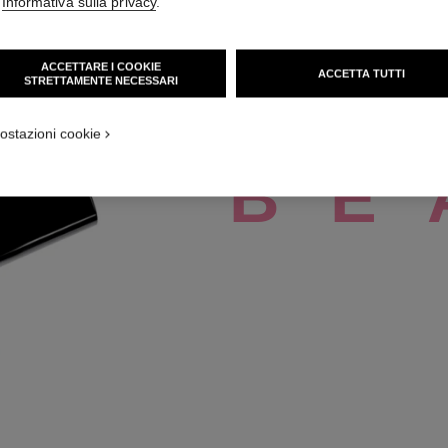
'
Informativa sulla privacy
.
ACCETTARE I COOKIE
ACCETTA TUTTI
STRETTAMENTE NECESSARI
C
H
CHANEL BEAUTY
ostazioni cookie
B
E