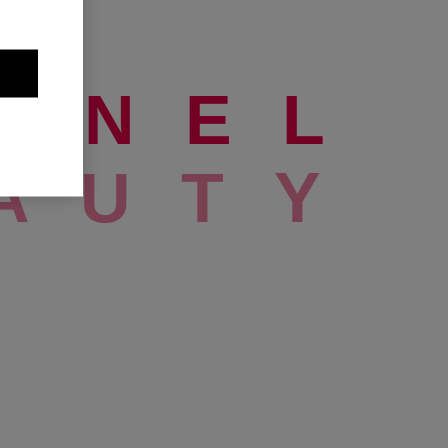
A
N
E
L
A
U
T
Y