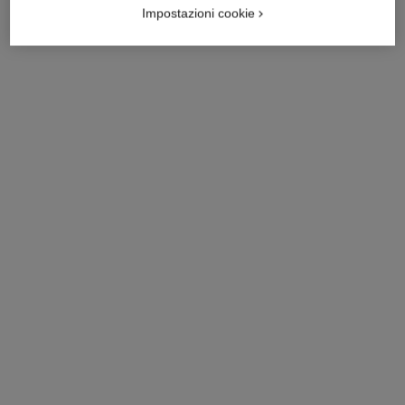
Impostazioni cookie
anello ultra
anello ultra
Modello piccolo, oro bianco
Modello piccolo, oro bianco
18 carati, ceramica bianca
18 carati, ceramica nera
Ref. J3091
Ref. J3092
2 100 chf
*
2 100 chf
*
Vedere dettagli
Vedere dettagli