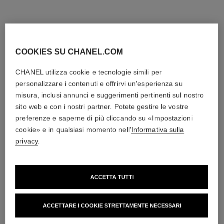
Vedere dettagli
Vedere dettagli
COOKIES SU CHANEL.COM
CHANEL utilizza cookie e tecnologie simili per
personalizzare i contenuti e offrirvi un'esperienza su
misura, inclusi annunci e suggerimenti pertinenti sul nostro
sito web e con i nostri partner. Potete gestire le vostre
preferenze e saperne di più cliccando su «Impostazioni
cookie» e in qualsiasi momento nell'
Informativa sulla
privacy
.
anello coco crush
anello coco crush
Motivo matelassé, modello
Motivo matelassé, modello
grande, oro bianco 18 carati,
piccolo, oro bianco 18 carati,
Ref. J13186
diamanti
Ref. J12093
diamanti
11 500 chf
*
17 650 chf
*
ACCETTA TUTTI
Vedere dettagli
Vedere dettagli
ACCETTARE I COOKIE STRETTAMENTE NECESSARI