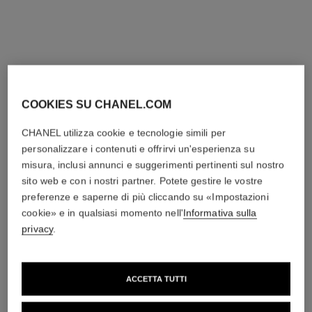
Oro bianco 18 carati,
Oro bianco 18 carati,
ceramica nera
ceramica bianca
Ref. J3171
Ref. J3172
4 100 chf
*
4 100 chf
*
Vedere dettagli
Vedere dettagli
COOKIES SU CHANEL.COM
CHANEL utilizza cookie e tecnologie simili per
personalizzare i contenuti e offrirvi un'esperienza su
misura, inclusi annunci e suggerimenti pertinenti sul nostro
sito web e con i nostri partner. Potete gestire le vostre
preferenze e saperne di più cliccando su «Impostazioni
cookie» e in qualsiasi momento nell'
Informativa sulla
privacy
.
collana ultra
collana ultra
Oro bianco 18 carati,
Oro bianco 18 carati,
ACCETTA TUTTI
diamanti, ceramica nera
diamanti, ceramica bianca
Ref. J3173
Ref. J3174
6 050 chf
*
6 050 chf
*