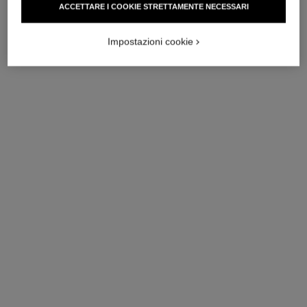
ACCETTARE I COOKIE STRETTAMENTE NECESSARI
Vedere dettagli
Vedere dettagli
Impostazioni cookie
collana lunga trasformabile
collana comète couture
soleil de chanel
Oro bianco 18 carati,
Oro bianco e giallo 18 carati,
diamanti
diamanti
Ref. J64805
Prezzo su richiesta
Ref. J11933
55 600 chf
*
Vedere dettagli
Vedere dettagli