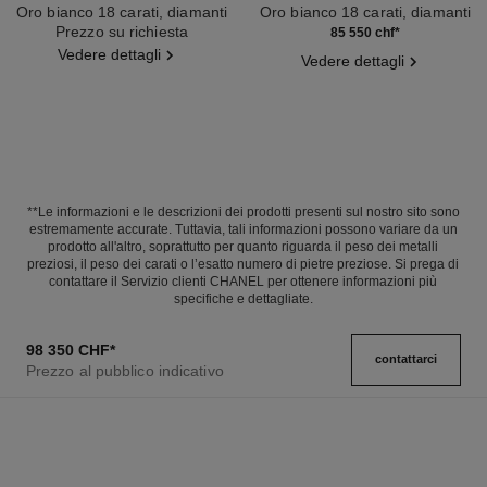
Oro bianco 18 carati, diamanti
Oro bianco 18 carati, diamanti
Ref. J64805
Prezzo su richiesta
Ref. J64764
85 550 chf
*
Vedere dettagli
Vedere dettagli
**Le informazioni e le descrizioni dei prodotti presenti sul nostro sito sono
estremamente accurate. Tuttavia, tali informazioni possono variare da un
prodotto all'altro, soprattutto per quanto riguarda il peso dei metalli
preziosi, il peso dei carati o l’esatto numero di pietre preziose. Si prega di
contattare il Servizio clienti CHANEL per ottenere informazioni più
specifiche e dettagliate.
98 350 CHF
*
contattarci
Prezzo al pubblico indicativo