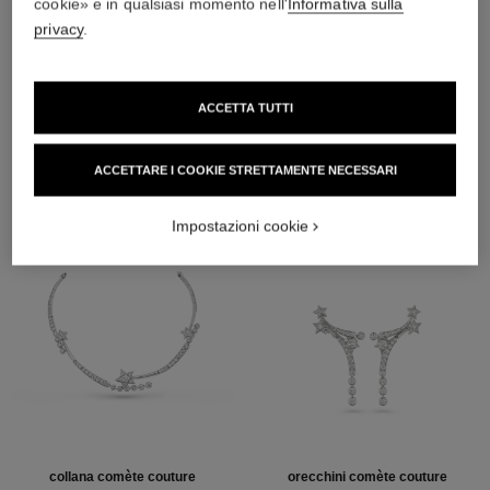
cookie» e in qualsiasi momento nell'
Informativa sulla
Oro bianco 18 carati
privacy
.
SCOPRIRE ANCHE
ACCETTA TUTTI
ACCETTARE I COOKIE STRETTAMENTE NECESSARI
Impostazioni cookie
collana comète couture
orecchini comète couture