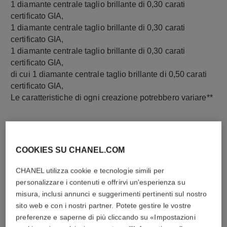
1 diamante centrale taglio brillante di 0,30 carati
certificato GIA,
1 diamante centrale taglio brillante di 0,30 carati
certificato GIA,
1 diamante centrale taglio brillante di 0,30 carati
certificato GIA,
di cui 1 diamante centrale taglio brillante di 0,50 carati
certificato GIA,
Le caratteristiche di ogni creazione potrebbero variare**
COOKIES SU CHANEL.COM
CHANEL utilizza cookie e tecnologie simili per
personalizzare i contenuti e offrirvi un'esperienza su
misura, inclusi annunci e suggerimenti pertinenti sul nostro
sito web e con i nostri partner. Potete gestire le vostre
preferenze e saperne di più cliccando su «Impostazioni
materiale