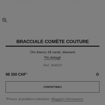
ingrandimento dell’immagine
BRACCIALE COMÈTE COUTURE
Oro bianco 18 carati, diamanti
Più dettagli
Ref. J64819
98 350 CHF
*
CONTATTARCI
↩
*Prezzo al pubblico indicativo.
Maggiori informazioni