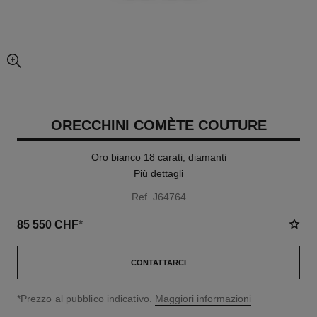
ingrandimento dell’immagine
ORECCHINI COMÈTE COUTURE
Oro bianco 18 carati, diamanti
Più dettagli
Ref. J64764
85 550 CHF
*
CONTATTARCI
↩
*Prezzo al pubblico indicativo.
Maggiori informazioni