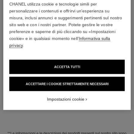
CHANEL utilizza cookie e tecnologie simili per
personalizzare i contenuti e offrirvi un'esperienza su
misura, inclusi annunci e suggerimenti pertinenti sul nostro
sito web e con i nostri partner. Potete gestire le vostre
preferenze e saperne di più cliccando su «Impostazioni
cookie» e in qualsiasi momento nell'
Informativa sulla
privacy
.
ACCETTA TUTTI
collana comète couture
bracciale comète couture
Oro bianco 18 carati, diamanti
Oro bianco 18 carati, diamanti
Ref. J64805
Prezzo su richiesta
Ref. J64819
98 350 chf
*
ACCETTARE I COOKIE STRETTAMENTE NECESSARI
Vedere dettagli
Vedere dettagli
Impostazioni cookie
**Le informazioni e le descrizioni dei prodotti presenti sul nostro sito sono