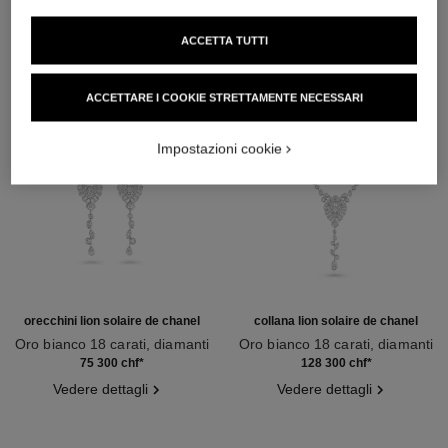
ACCETTA TUTTI
ACCETTARE I COOKIE STRETTAMENTE NECESSARI
Impostazioni cookie
orecchini lion solaire de chanel
collana lion solaire de chanel
Oro bianco 18 carati, diamanti
Oro bianco 18 carati, diamanti
Ref. J65422
Ref. J65377
75 300 chf
*
128 300 chf
*
Vedere dettagli
Vedere dettagli