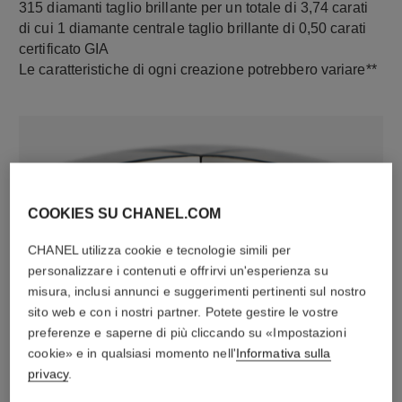
315 diamanti taglio brillante per un totale di 3,74 carati
di cui 1 diamante centrale taglio brillante di 0,50 carati
certificato GIA
Le caratteristiche di ogni creazione potrebbero variare**
COOKIES SU CHANEL.COM
CHANEL utilizza cookie e tecnologie simili per
personalizzare i contenuti e offrirvi un'esperienza su
misura, inclusi annunci e suggerimenti pertinenti sul nostro
materiale
sito web e con i nostri partner. Potete gestire le vostre
Oro bianco 18 carati
preferenze e saperne di più cliccando su «Impostazioni
cookie» e in qualsiasi momento nell'
Informativa sulla
privacy
.
SCOPRIRE ANCHE