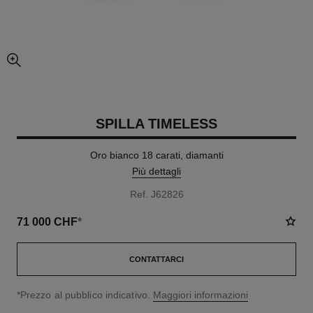
ingrandimento dell’immagine
SPILLA TIMELESS
Oro bianco 18 carati, diamanti
Più dettagli
Ref. J62826
71 000 CHF
*
CONTATTARCI
↩
*Prezzo al pubblico indicativo.
Maggiori informazioni