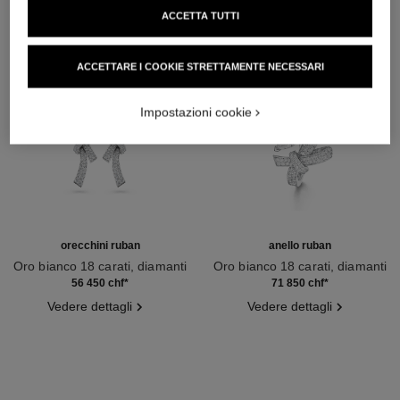
ACCETTA TUTTI
ACCETTARE I COOKIE STRETTAMENTE NECESSARI
Impostazioni cookie
orecchini ruban
anello ruban
Oro bianco 18 carati, diamanti
Oro bianco 18 carati, diamanti
Ref. J60879
Ref. J60880
56 450 chf
*
71 850 chf
*
Vedere dettagli
Vedere dettagli