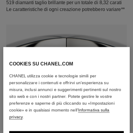
519 diamanti taglio brillante per un totale di 8,32 carati
Le caratteristiche di ogni creazione potrebbero variare**
COOKIES SU CHANEL.COM
CHANEL utilizza cookie e tecnologie simili per
personalizzare i contenuti e offrirvi un'esperienza su
materiale
misura, inclusi annunci e suggerimenti pertinenti sul nostro
Oro bianco 18 carati
sito web e con i nostri partner. Potete gestire le vostre
preferenze e saperne di più cliccando su «Impostazioni
cookie» e in qualsiasi momento nell'
Informativa sulla
SCOPRIRE ANCHE
privacy
.