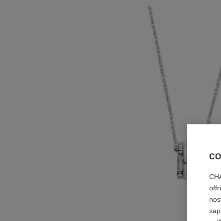
CO
CHA
off
nos
sap