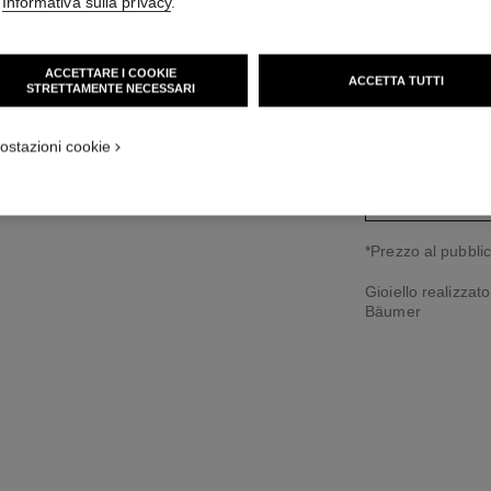
'
Informativa sulla privacy
.
tandard
6 050 CHF
*
ACCETTARE I COOKIE
variante
(2)
ACCETTA TUTTI
STRETTAMENTE NECESSARI
ostazioni cookie
↩
*Prezzo al pubblic
Gioiello realizzat
Bäumer