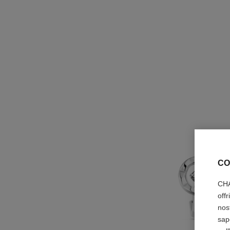
CO
CHA
off
nos
sap