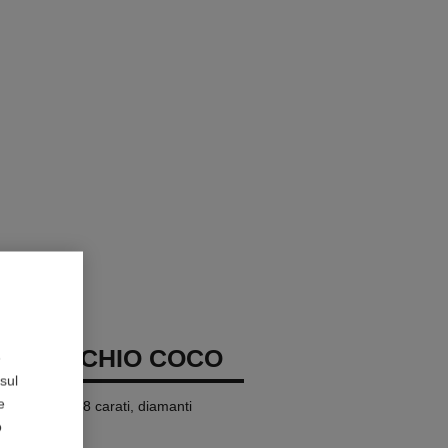
R ORECCHIO COCO
e
sul
e
 oro bianco 18 carati, diamanti
o