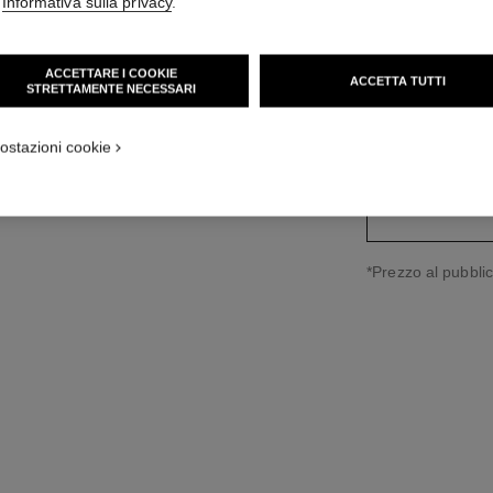
'
Informativa sulla privacy
.
Ref. J13312
versione standard
2 450 CHF
*
ACCETTARE I COOKIE
ACCETTA TUTTI
STRETTAMENTE NECESSARI
variante
(3)
ostazioni cookie
↩
*Prezzo al pubblic