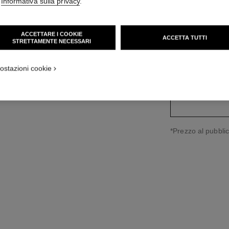
'
Informativa sulla privacy
.
Ref. J13163
5 200 CHF
*
ACCETTARE I COOKIE
ACCETTA TUTTI
STRETTAMENTE NECESSARI
variante
(3)
ostazioni cookie
↩
*Prezzo al pubblic