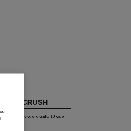
 COCO CRUSH
e
sul
modello piccolo, oro giallo 18 carati,
e
o