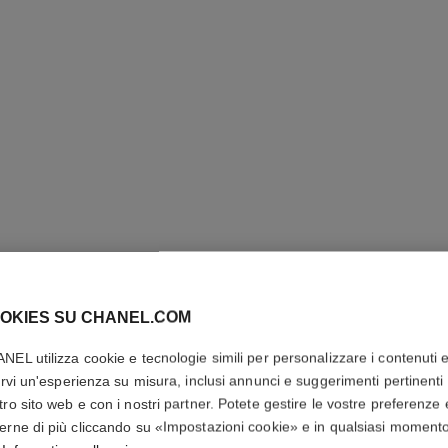
OKIES SU CHANEL.COM
ANELLO
NEL utilizza cookie e tecnologie simili per personalizzare i contenuti 
rirvi un'esperienza su misura, inclusi annunci e suggerimenti pertinenti 
Motivo matelassé, 
tro sito web e con i nostri partner. Potete gestire le vostre preferenze 
diamanti
erne di più cliccando su «Impostazioni cookie» e in qualsiasi moment
one standard
Più dettagli