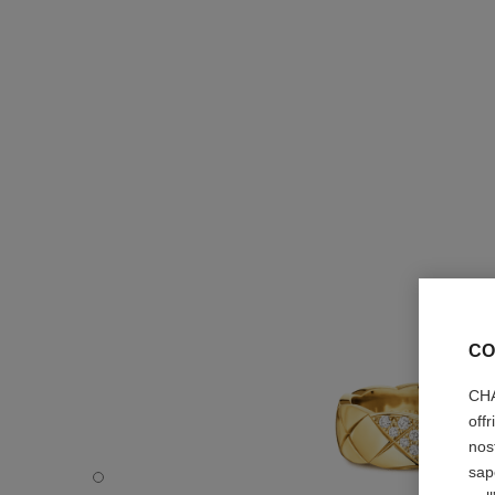
CO
CHA
off
nos
sap
Anello Coco Crush - Immagine predefinita - vedere versi