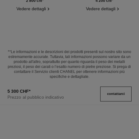
Ref. J10817
Ref. J11786
diamanti
2 800 chf
*
4 200 chf
*
Vedere dettagli
Vedere dettagli
**Le informazioni e le descrizioni dei prodotti presenti sul nostro sito sono
estremamente accurate. Tuttavia, tali informazioni possono variare da un
prodotto all'altro, soprattutto per quanto riguarda il peso dei metalli
preziosi, il peso dei carati o l’esatto numero di pietre preziose. Si prega di
contattare il Servizio clienti CHANEL per ottenere informazioni più
specifiche e dettagliate.
5 300 CHF
*
contattarci
Prezzo al pubblico indicativo