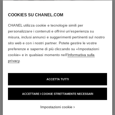
COOKIES SU CHANEL.COM
diamanti
CHANEL utilizza cookie e tecnologie simili per
personalizzare i contenuti e offrirvi un'esperienza su
12 diamanti taglio brillante per un totale di 0,18 carati
misura, inclusi annunci e suggerimenti pertinenti sul nostro
Le caratteristiche di ogni creazione potrebbero variare**
sito web e con i nostri partner. Potete gestire le vostre
preferenze e saperne di più cliccando su «Impostazioni
cookie» e in qualsiasi momento nell'
Informativa sulla
privacy
.
ACCETTA TUTTI
ACCETTARE I COOKIE STRETTAMENTE NECESSARI
materiale
Impostazioni cookie
ORO BEIGE 18 carati