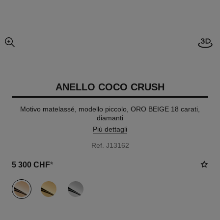
Apri
ingrandimento dell’immagine
ANELLO COCO CRUSH
Motivo matelassé, modello piccolo, ORO BEIGE 18 carati,
diamanti
Più dettagli
Ref. J13162
5 300 CHF
*
variante
(3)