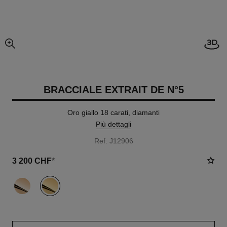
Apri
ingrandimento dell’immagine
BRACCIALE EXTRAIT DE N°5
Oro giallo 18 carati, diamanti
Più dettagli
Ref. J12906
3 200 CHF
*
variante
(2)