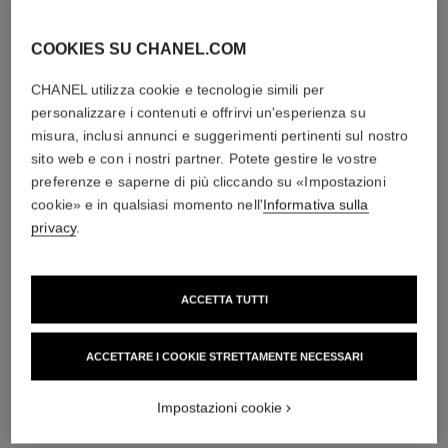
COOKIES SU CHANEL.COM
diamanti
CHANEL utilizza cookie e tecnologie simili per
5 diamanti taglio brillante per un totale di 0,16 carati
personalizzare i contenuti e offrirvi un'esperienza su
Le caratteristiche di ogni creazione potrebbero variare**
misura, inclusi annunci e suggerimenti pertinenti sul nostro
sito web e con i nostri partner. Potete gestire le vostre
preferenze e saperne di più cliccando su «Impostazioni
cookie» e in qualsiasi momento nell'
Informativa sulla
privacy
.
ACCETTA TUTTI
ACCETTARE I COOKIE STRETTAMENTE NECESSARI
materiale
Oro giallo 18 carati
Impostazioni cookie