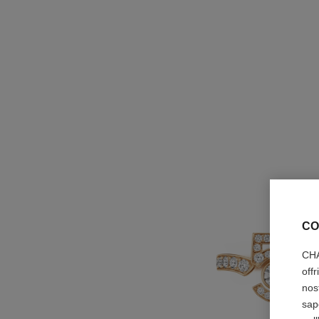
CO
CHA
off
nos
sap