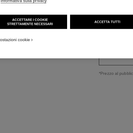
'
Informativa sulla privacy
.
one standard
Ref. J12407
14 500 CHF
*
ACCETTARE I COOKIE
ACCETTA TUTTI
STRETTAMENTE NECESSARI
variante
(2)
ostazioni cookie
↩
*Prezzo al pubblic