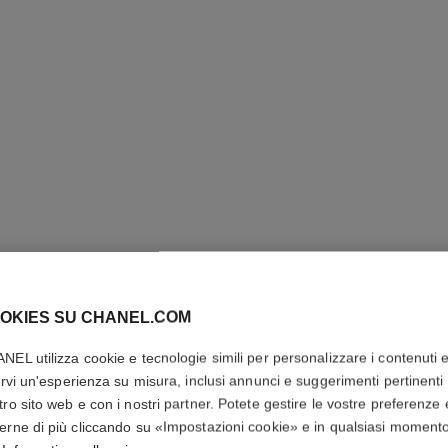
OKIES SU CHANEL.COM
ANELLO 
NEL utilizza cookie e tecnologie simili per personalizzare i contenuti 
rirvi un'esperienza su misura, inclusi annunci e suggerimenti pertinenti 
tro sito web e con i nostri partner. Potete gestire le vostre preferenze 
ORO BEIGE 18 car
erne di più cliccando su «Impostazioni cookie» e in qualsiasi moment
Più dettagli