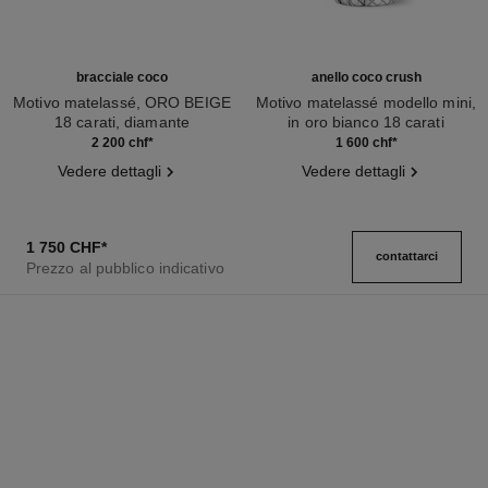
bracciale coco
anello coco crush
Motivo matelassé, ORO BEIGE
Motivo matelassé modello mini,
18 carati, diamante
in oro bianco 18 carati
Ref. J12368
Ref. J11793
2 200 chf
*
1 600 chf
*
Vedere dettagli
Vedere dettagli
1 750 CHF
*
contattarci
Prezzo al pubblico indicativo