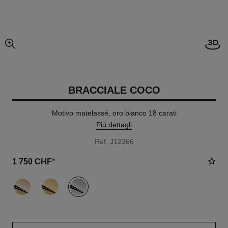
Apri
ingrandimento dell’immagine
BRACCIALE COCO
Motivo matelassé, oro bianco 18 carati
Più dettagli
Ref. J12366
1 750 CHF
*
variante
(3)