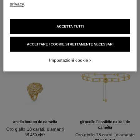
privacy
.
SCOPRIRE ANCHE
ACCETTA TUTTI
ACCETTARE I COOKIE STRETTAMENTE NECESSARI
Impostazioni cookie
anello bouton de camélia
girocollo flessibile extrait de
camélia
Oro giallo 18 carati, diamanti
Ref. J12121
Oro giallo 18 carati, diamante
15 450 chf
*