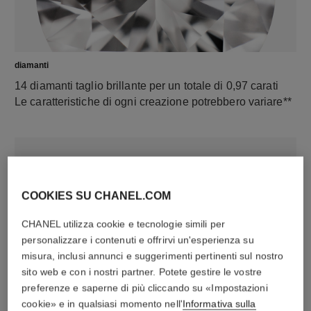
diamanti
14 diamanti taglio brillante per un totale di 0,97 carati
Le caratteristiche di ogni creazione potrebbero variare**
COOKIES SU CHANEL.COM
CHANEL utilizza cookie e tecnologie simili per
personalizzare i contenuti e offrirvi un'esperienza su
misura, inclusi annunci e suggerimenti pertinenti sul nostro
sito web e con i nostri partner. Potete gestire le vostre
materiale
preferenze e saperne di più cliccando su «Impostazioni
Oro giallo 18 carati
cookie» e in qualsiasi momento nell'
Informativa sulla