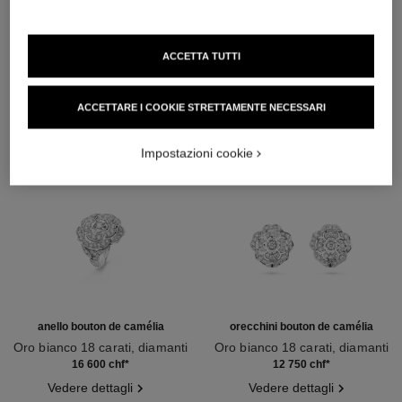
SCOPRIRE ANCHE
ACCETTA TUTTI
ACCETTARE I COOKIE STRETTAMENTE NECESSARI
Impostazioni cookie
anello bouton de camélia
orecchini bouton de camélia
Oro bianco 18 carati, diamanti
Oro bianco 18 carati, diamanti
Ref. J12122
Ref. J12072
16 600 chf
*
12 750 chf
*
Vedere dettagli
Vedere dettagli