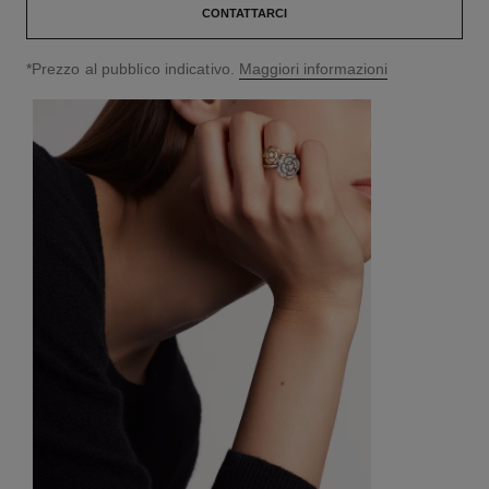
CONTATTARCI
↩
*Prezzo al pubblico indicativo.
Maggiori informazioni