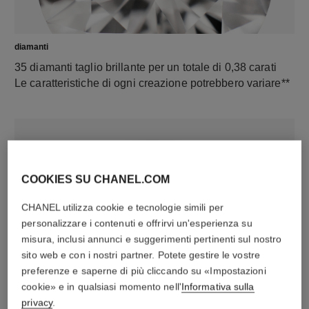
diamanti
35 diamanti taglio brillante per un totale di 0,38 carati
Le caratteristiche di ogni creazione potrebbero variare**
COOKIES SU CHANEL.COM
CHANEL utilizza cookie e tecnologie simili per
personalizzare i contenuti e offrirvi un'esperienza su
misura, inclusi annunci e suggerimenti pertinenti sul nostro
sito web e con i nostri partner. Potete gestire le vostre
materiale
preferenze e saperne di più cliccando su «Impostazioni
Oro bianco 18 carati
cookie» e in qualsiasi momento nell'
Informativa sulla
privacy
.