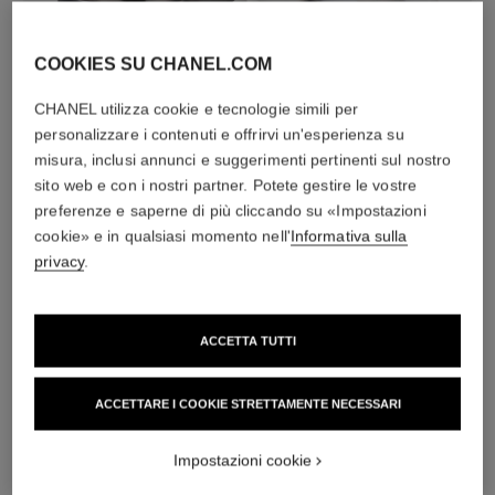
COOKIES SU CHANEL.COM
diamanti
CHANEL utilizza cookie e tecnologie simili per
personalizzare i contenuti e offrirvi un'esperienza su
18 diamanti taglio brillante per un totale di 0,36 carati
misura, inclusi annunci e suggerimenti pertinenti sul nostro
Le caratteristiche di ogni creazione potrebbero variare**
sito web e con i nostri partner. Potete gestire le vostre
preferenze e saperne di più cliccando su «Impostazioni
cookie» e in qualsiasi momento nell'
Informativa sulla
privacy
.
ACCETTA TUTTI
ACCETTARE I COOKIE STRETTAMENTE NECESSARI
materiale
Impostazioni cookie
ORO BEIGE 18 carati