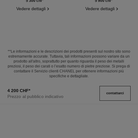
Ref. J13162
diamanti
Ref. J12104
5 300 chf
*
5 900 chf
*
Vedere dettagli
Vedere dettagli
**Le informazioni e le descrizioni dei prodotti presenti sul nostro sito sono
estremamente accurate. Tuttavia, tali informazioni possono variare da un
prodotto all'altro, soprattutto per quanto riguarda il peso dei metalli
preziosi, il peso dei carati o l’esatto numero di pietre preziose. Si prega di
contattare il Servizio clienti CHANEL per ottenere informazioni più
specifiche e dettagliate.
4 200 CHF
*
contattarci
Prezzo al pubblico indicativo