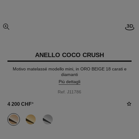
Apri
ingrandimento dell’immagine
ANELLO COCO CRUSH
Motivo matelassé modello mini, in ORO BEIGE 18 carati e
diamanti
Più dettagli
Ref. J11786
4 200 CHF
*
variante
(3)