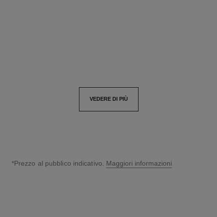
diamanti
diamanti
Ref. J13665
Ref. J13649
26 150 chf
*
41 500 chf
*
Vedere dettagli
Vedere dettagli
VEDERE DI PIÙ
*Prezzo al pubblico indicativo.
Maggiori informazioni
↩