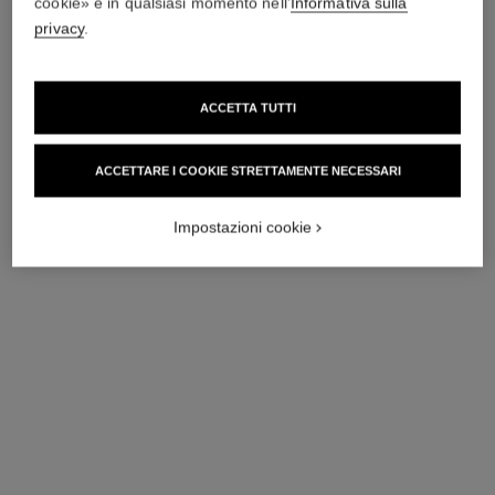
cookie» e in qualsiasi momento nell'
Informativa sulla
privacy
.
ACCETTA TUTTI
ACCETTARE I COOKIE STRETTAMENTE NECESSARI
orologio première édition
orologio première galon
originale
Oro giallo, quadrante laccato
Impostazioni cookie
Acciaio placcato oro giallo
nero
(0,1 micron) e pelle nera,
Ref. H11048
13 700 chf
*
Ref. H6951
quadrante laccato nero
5 150 chf
*
Vedere dettagli
Vedere dettagli