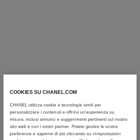
anello extrait de n°5
bracciale eternal n°5
ORO BEIGE 18 carati,
ORO BEIGE 18 carati,
diamanti
diamanti
COOKIES SU CHANEL.COM
Ref. J12400
Ref. J12812
3 950 chf
*
10 050 chf
*
CHANEL utilizza cookie e tecnologie simili per
Vedere dettagli
Vedere dettagli
personalizzare i contenuti e offrirvi un'esperienza su
misura, inclusi annunci e suggerimenti pertinenti sul nostro
sito web e con i nostri partner. Potete gestire le vostre
preferenze e saperne di più cliccando su «Impostazioni