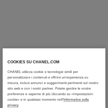
collana extrait de n°5
collana extrait de n°5
Oro giallo 18 carati, diamanti
ORO BEIGE 18 carati,
Ref. J12904
diamanti
3 500 chf
*
Ref. J12429
3 600 chf
*
Vedere dettagli
Vedere dettagli
COOKIES SU CHANEL.COM
CHANEL utilizza cookie e tecnologie simili per
personalizzare i contenuti e offrirvi un'esperienza su
misura, inclusi annunci e suggerimenti pertinenti sul nostro
sito web e con i nostri partner. Potete gestire le vostre
preferenze e saperne di più cliccando su «Impostazioni
cookie» e in qualsiasi momento nell'
Informativa sulla
privacy
.