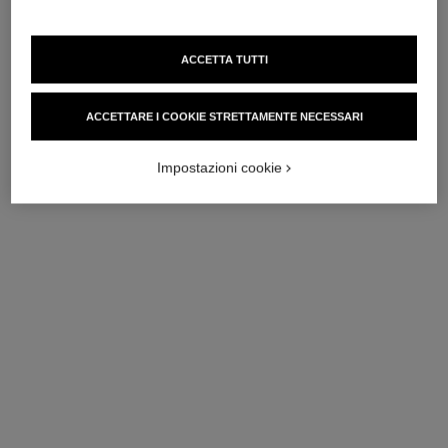
collana eternal n°5
collana eternal n°5
Oro giallo 18 carati, diamanti
ORO BEIGE 18 carati,
ACCETTA TUTTI
Ref. J12938
diamanti
8 300 chf
*
Ref. J12193
9 000 chf
*
Vedere dettagli
ACCETTARE I COOKIE STRETTAMENTE NECESSARI
Vedere dettagli
Impostazioni cookie
collana eternal n°5
sautoir trasformabile les infinis
de n°5
Oro bianco 18 carati,
diamanti
Collana lunga trasformabile,