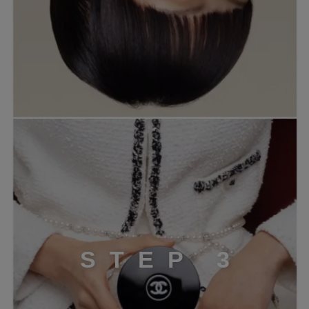
STEP 3
S
T
E
P
3