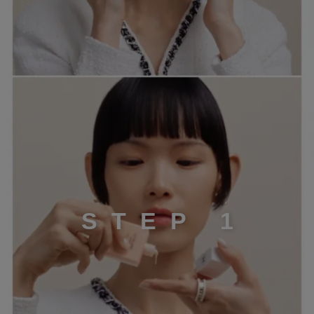
STEP 1
S
T
E
P
1