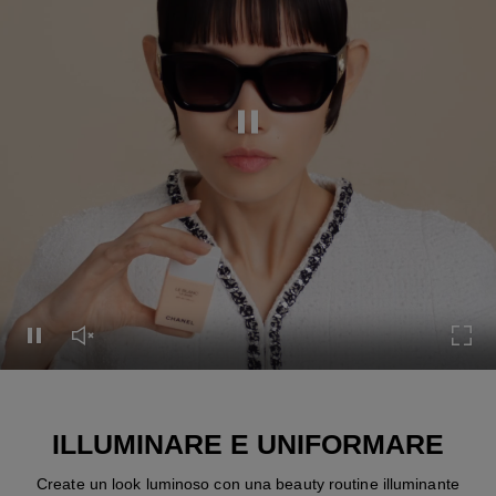
Mettere in pausa il video
Mettere in pausa il video
Rimettere l'audio al video
Atti
ILLUMINARE E UNIFORMARE
Create un look luminoso con una beauty routine illuminante