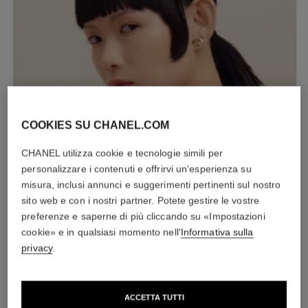
S
T
E
P
2
COOKIES SU CHANEL.COM
CHANEL utilizza cookie e tecnologie simili per
personalizzare i contenuti e offrirvi un'esperienza su
misura, inclusi annunci e suggerimenti pertinenti sul nostro
sito web e con i nostri partner. Potete gestire le vostre
preferenze e saperne di più cliccando su «Impostazioni
cookie» e in qualsiasi momento nell'
Informativa sulla
privacy
.
Applicare una dose di SUBLIMAGE L’ESSENCE DE TEINT sul
dorso della mano e prelevare una piccola quantità di
fondotinta con la punta del pennello integrato. Picchiettare il
ACCETTA TUTTI