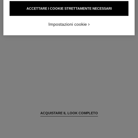
EAU DE TEINT FRESCA ALLE MICROSFERE DI PIGMENTI.
ACCETTARE I COOKIE STRETTAMENTE NECESSARI
EFFETTO PELLE NUDA. RISULTATO RADIOSO E
Ref. 158820
NATURALE
MEDIUM LIGHT
Impostazioni cookie
80 CHF
AGGIUNGERE AL CARRELLO
ACQUISTARE IL LOOK COMPLETO