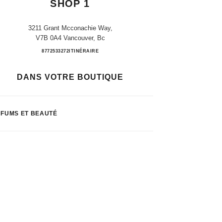
SHOP 1
3211 Grant Mcconachie Way,
V7B 0A4 Vancouver, Bc
Vancouver Int. Airport - Shop 1
8772533272
APPEL
ITINÉRAIRE
DANS VOTRE BOUTIQUE
FUMS ET BEAUTÉ