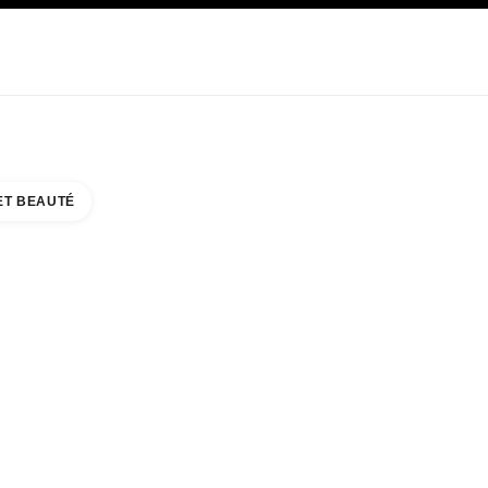
E
SOIN
ABOUT CHANEL
ET BEAUTÉ