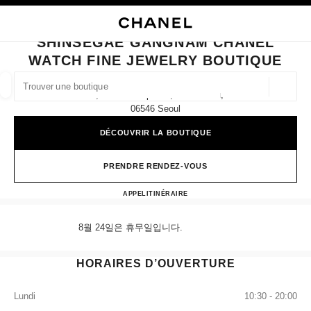
VER LE MODE CONTRASTE ÉLEVÉ
FERMER LA FICHE BOUTIQUE SHINSEGAE GANGNAM CHANEL WATCH FI
navigation principale
Rechercher
Mo
Pan
navigation principale
SHINSEGAE GANGNAM CHANEL
WATCH FINE JEWELRY BOUTIQUE
TROUVER UNE BOUTIQUE
Géoloca
2f, 176 Sinbanpo-Ro, Seocho-Gu,
Les suggestions sont affichées sous cette barre de recherche
0 Suggestions disponibles
06546 Seoul
DÉCOUVRIR LA BOUTIQUE
MODE
LUNETTES
HORLOGERIE ET JOAILLERIE
filtrer les résultats par :
filtres
PRENDRE RENDEZ-VOUS
Shinsegae Gangnam CHANEL Wa
APPEL
+82 80 805 9628
ITINÉRAIRE
8월 24일은 휴무일입니다.
HORAIRES D’OUVERTURE
Lundi
10:30 - 20:00