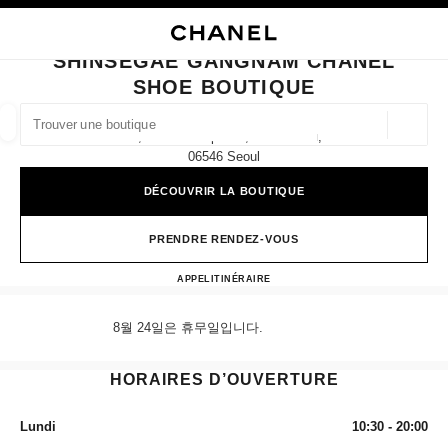
VER LE MODE CONTRASTE ÉLEVÉ
FERMER LA FICHE BOUTIQUE SHINSEGAE GANGNAM CHANEL SHOE BOU
navigation principale
Rechercher
Mo
Pan
navigation principale
SHINSEGAE GANGNAM CHANEL
SHOE BOUTIQUE
TROUVER UNE BOUTIQUE
Géoloca
4f, 176 Sinbanpo-Ro, Seocho-Gu,
Les suggestions sont affichées sous cette barre de recherche
0 Suggestions disponibles
06546 Seoul
DÉCOUVRIR LA BOUTIQUE
MODE
LUNETTES
HORLOGERIE ET JOAILLERIE
filtrer les résultats par :
filtres
PRENDRE RENDEZ-VOUS
Shinsegae Gangnam CHANEL S
APPEL
+82 80 805 9628
ITINÉRAIRE
8월 24일은 휴무일입니다.
HORAIRES D’OUVERTURE
Lundi
10:30 - 20:00