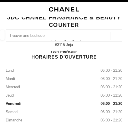
VER LE MODE CONTRASTE ÉLEVÉ
FERMER LA FICHE BOUTIQUE JDC CHANEL FRAGRANCE & BEAUTY COU
navigation principale
Rechercher
Mo
Pan
navigation principale
JDC CHANEL FRAGRANCE & BEAUTY
COUNTER
TROUVER UNE BOUTIQUE
Géoloca
3f, 2, Gonghang-Ro,
Les suggestions sont affichées sous cette barre de recherche
0 Suggestions disponibles
63115 Jeju
JDC CHANEL Fragrance & Bea
APPEL
+82 64 740 9709
ITINÉRAIRE
HORAIRES D’OUVERTURE
MODE
LUNETTES
HORLOGERIE ET JOAILLERIE
filtrer les résultats par :
filtres
Lundi
06:00 - 21:20
Mardi
06:00 - 21:20
Mercredi
06:00 - 21:20
Jeudi
06:00 - 21:20
Vendredi
06:00 - 21:20
Samedi
06:00 - 21:20
Dimanche
06:00 - 21:20