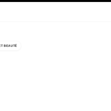
E
SOIN
ABOUT CHANEL
ET BEAUTÉ
TER