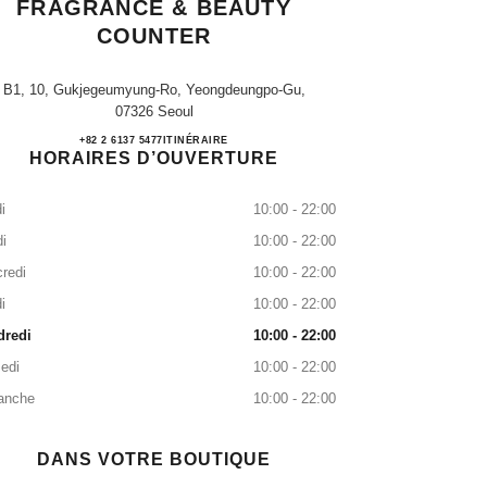
FRAGRANCE & BEAUTY
COUNTER
B1, 10, Gukjegeumyung-Ro, Yeongdeungpo-Gu,
07326 Seoul
IFC Mall CHANEL Fragrance & Beauty 
+82 2 6137 5477
APPEL
ITINÉRAIRE
HORAIRES D’OUVERTURE
i
10:00 - 22:00
i
10:00 - 22:00
redi
10:00 - 22:00
i
10:00 - 22:00
dredi
10:00 - 22:00
edi
10:00 - 22:00
anche
10:00 - 22:00
DANS VOTRE BOUTIQUE