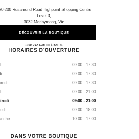
20-200 Rosamond Road Highpoint Shopping Centre
Level 3,
3032 Maribyrnong, Vic
DÉCOUVRIR LA BOUTIQUE
HIGHPOINT BOUTIQUE
1300 242 635
APPEL
ITINÉRAIRE
HORAIRES D’OUVERTURE
i
09:00 - 17:30
i
09:00 - 17:30
redi
09:00 - 17:30
i
09:00 - 21:00
dredi
09:00 - 21:00
edi
09:00 - 18:00
anche
10:00 - 17:00
DANS VOTRE BOUTIQUE