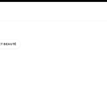
E
SOIN
ABOUT CHANEL
ET BEAUTÉ