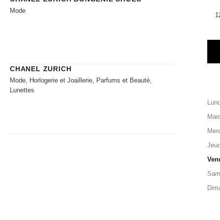
Mode
1
CHANEL ZURICH
Mode, Horlogerie et Joaillerie, Parfums et Beauté,
Lunettes
Lund
Mard
Merc
Jeud
Ven
Sam
Dim