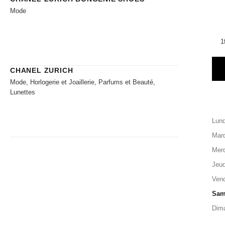
Mode
1
CHANEL ZURICH
Mode, Horlogerie et Joaillerie, Parfums et Beauté,
Lunettes
Lund
Mard
Merc
Jeud
Vend
Sam
Dim