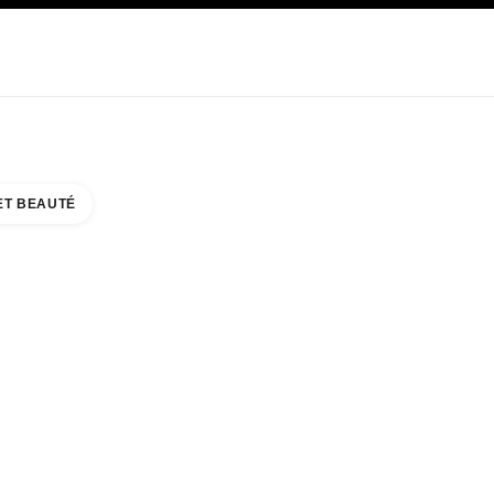
E
SOIN
ABOUT CHANEL
ET BEAUTÉ
EAUTY COUNTER