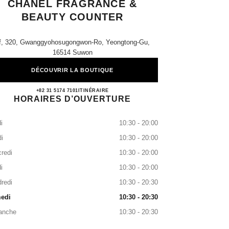
CHANEL FRAGRANCE &
BEAUTY COUNTER
f, 320, Gwanggyohosugongwon-Ro, Yeongtong-Gu,
16514 Suwon
DÉCOUVRIR LA BOUTIQUE
Galleria Gwanggyo CHANEL Fragrance 
+82 31 5174 7101
APPEL
ITINÉRAIRE
HORAIRES D’OUVERTURE
i
10:30 - 20:00
i
10:30 - 20:00
redi
10:30 - 20:00
i
10:30 - 20:00
redi
10:30 - 20:30
edi
10:30 - 20:30
anche
10:30 - 20:30