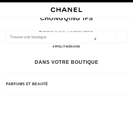
VER LE MODE CONTRASTE ÉLEVÉ
FERMER LA FICHE BOUTIQUE CHONGQING IFS
navigation principale
Rechercher
Mo
Pan
navigation principale
CHONGQING IFS
TROUVER UNE BOUTIQUE
重庆市江北城北大街38号l226号,
400023 Chongqing, Chongqing Shi
Géoloca
Les suggestions sont affichées sous cette barre de recherche
0 Suggestions disponibles
Chongqing IFS
APPEL
2367510380
ITINÉRAIRE
MODE
LUNETTES
HORLOGERIE ET JOAILLERIE
DANS VOTRE BOUTIQUE
filtrer les résultats par :
filtres
PARFUMS ET BEAUTÉ