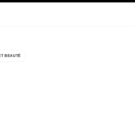
E
SOIN
ABOUT CHANEL
ET BEAUTÉ