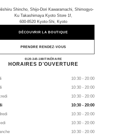
Nishiiru Shincho, Shijo-Dori Kawaramachi, Shimogyo-
Ku Takashimaya Kyoto Store 1f,
600-8520 Kyoto-Shi, Kyoto
DÉCOUVRIR LA BOUTIQUE
PRENDRE RENDEZ-VOUS
CHANEL TAKASHIMAYA KYOTO
0120-345-188
APPEL
ITINÉRAIRE
HORAIRES D’OUVERTURE
i
10:30 - 20:00
i
10:30 - 20:00
redi
10:30 - 20:00
di
10:30 - 20:00
redi
10:30 - 20:00
edi
10:30 - 20:00
anche
10:30 - 20:00