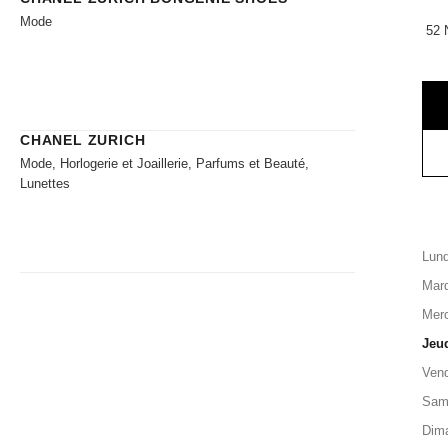
Mode
52 
CHANEL ZURICH
Mode, Horlogerie et Joaillerie, Parfums et Beauté,
Lunettes
Lund
Mard
Merc
Jeu
Vend
Sam
Dim