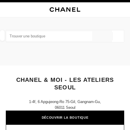
VER LE MODE CONTRASTE ÉLEVÉ
FERMER LA FICHE BOUTIQUE CHANEL & MOI - LES ATELIERS SEOUL
navigation principale
Rechercher
Mo
Pan
navigation principale
TROUVER UNE BOUTIQUE
Géoloca
Les suggestions sont affichées sous cette barre de recherche
0 Suggestions disponibles
MODE
LUNETTES
HORLOGERIE ET JOAILLERIE
filtrer les résultats par :
filtres
CHANEL & MOI - LES ATELIERS
SEOUL
1-4f, 6 Apgujeong-Ro 75-Gil, Gangnam-Gu,
06011 Seoul
DÉCOUVRIR LA BOUTIQUE